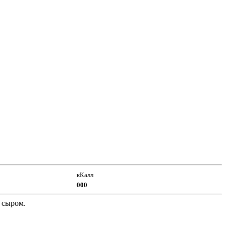
кКалл
000
 сыром.