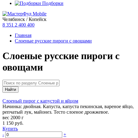
Подборки
Челябинск / Копейск
8 351
2 400 400
Главная
Слоеные русские пироги с овощами
Слоеные русские пироги с
овощами
Слоеный пирог с капустой и яйцом
Начинка: двойная. Капуста, капуста пекинская, вареное яйцо,
репчатый лук, майонез. Тесто слоеное дрожжевое.
вес 2000 г
1 150
руб.
Купить
-
+